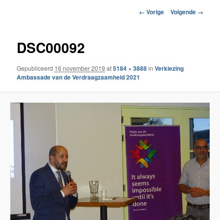
Afbeeldingsnavigatie
← Vorige
Volgende →
DSC00092
Gepubliceerd
16 november 2019
at
5184 × 3888
in
Verkiezing
Ambassade van de Verdraagzaamheid 2021